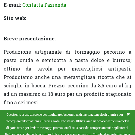
E-mail:
Contatta l'azienda
Sito web:
Breve presentazione:
Produzione artigianale di formaggio pecorino a
pasta cruda e semicotta a pasta dolce e burrosa;
ottimo da tavola per meravigliosi antipasti.
Produciamo anche una meravigliosa ricotta che si
scioglie in bocca. Prezzo: pecorino da 8,5 euro al kg
ad un massimo di 18 euro per un prodotto stagionato
fino a sei mesi
✖
Questo sito fa uso di cookie per migliorare l’esperienza di navigazione degli utenti e per
raccogliere informazioni sull’utilizzo del sito stesso. Utilizziamo sia cookie tecnici sia cookie
di parti terze per inviare messaggi promozionali sulla base dei comportamenti degli utenti.
Copyright © www.agraria.org - Codice ISSN 1970-2620 -
Può conoscere i dettagli consultando la nostra privacy policy qui. Chiudendo questo banner si