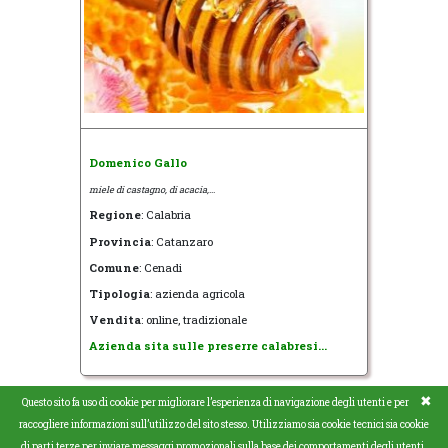
Domenico Gallo
miele di castagno, di acacia,...
Regione
: Calabria
Provincia
: Catanzaro
Comune
: Cenadi
Tipologia
: azienda agricola
Vendita
: online, tradizionale
Azienda sita sulle preserre calabresi...
✖
Questo sito fa uso di cookie per migliorare l’esperienza di navigazione degli utenti e per
raccogliere informazioni sull’utilizzo del sito stesso. Utilizziamo sia cookie tecnici sia cookie
di parti terze per inviare messaggi promozionali sulla base dei comportamenti degli utenti.