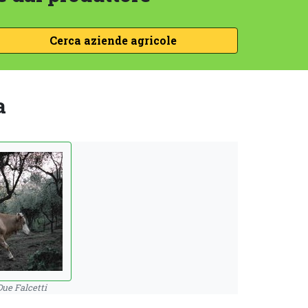
a
Due Falcetti