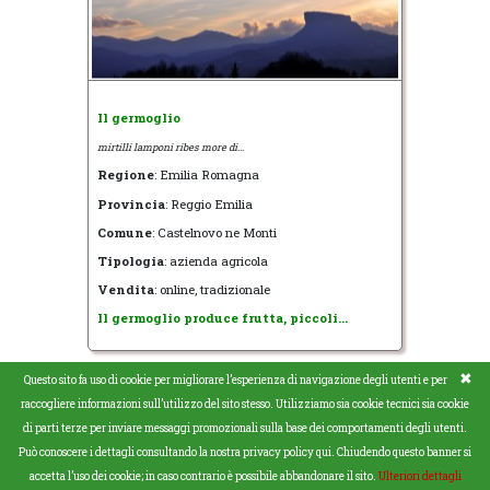
Il germoglio
mirtilli lamponi ribes more di...
Regione
: Emilia Romagna
Provincia
: Reggio Emilia
Comune
: Castelnovo ne Monti
Tipologia
: azienda agricola
Vendita
: online, tradizionale
Il germoglio produce frutta, piccoli...
✖
Questo sito fa uso di cookie per migliorare l’esperienza di navigazione degli utenti e per
raccogliere informazioni sull’utilizzo del sito stesso. Utilizziamo sia cookie tecnici sia cookie
di parti terze per inviare messaggi promozionali sulla base dei comportamenti degli utenti.
Copyright © www.agraria.org - Codice ISSN 1970-2620 -
Può conoscere i dettagli consultando la nostra privacy policy qui. Chiudendo questo banner si
info@agraria.org -
Privacy
-
Sitemap
accetta l’uso dei cookie; in caso contrario è possibile abbandonare il sito.
Ulteriori dettagli