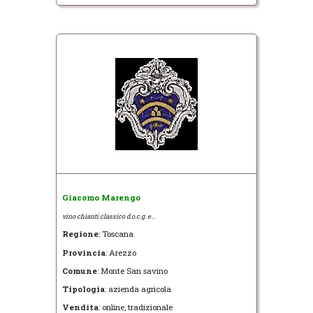
Giacomo Marengo
vino chianti classico d.o.c.g. e...
Regione
: Toscana
Provincia
: Arezzo
Comune
: Monte San savino
Tipologia
: azienda agricola
Vendita
: online, tradizionale