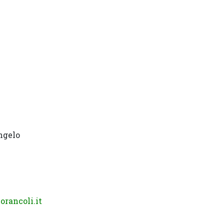
ngelo
rancoli.it